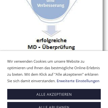
Wir verwenden Cookies um unsere Website zu
optimieren und Ihnen das bestmögliche Online-Erlebnis
Gezieltes Feedback durch erfahrene Pflegeleitungen.
zu bieten. Mit dem Klick auf "Alle akzeptieren" erklären
Sie sich damit einverstanden.
Erweiterte Einstellungen
ALLE AKZEPTIEREN
Wegbeschreibung
Kundenlogin
Impressum
ALLE ABLEHNEN
Kontakt
AGB
Datenschutz
Cookie