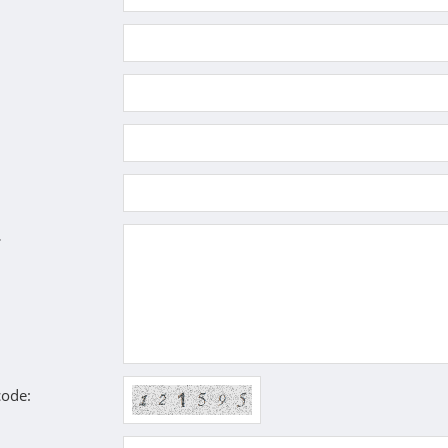
*
code: