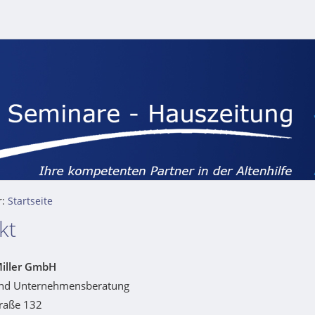
r:
Startseite
kt
Miller GmbH
und Unternehmensberatung
traße 132